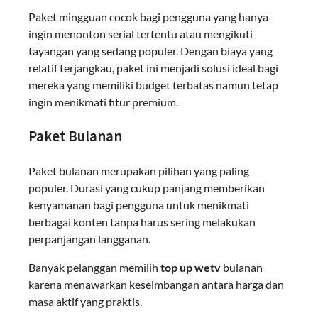
Paket mingguan cocok bagi pengguna yang hanya
ingin menonton serial tertentu atau mengikuti
tayangan yang sedang populer. Dengan biaya yang
relatif terjangkau, paket ini menjadi solusi ideal bagi
mereka yang memiliki budget terbatas namun tetap
ingin menikmati fitur premium.
Paket Bulanan
Paket bulanan merupakan pilihan yang paling
populer. Durasi yang cukup panjang memberikan
kenyamanan bagi pengguna untuk menikmati
berbagai konten tanpa harus sering melakukan
perpanjangan langganan.
Banyak pelanggan memilih
top up wetv
bulanan
karena menawarkan keseimbangan antara harga dan
masa aktif yang praktis.