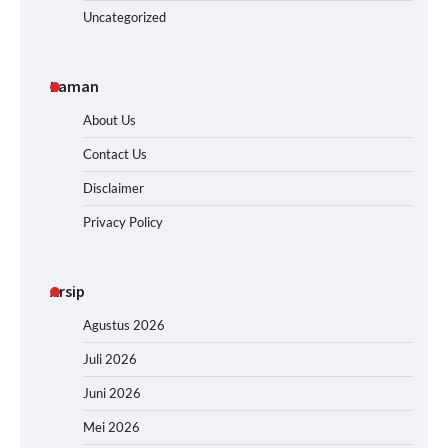
Uncategorized
Laman
About Us
Contact Us
Disclaimer
Privacy Policy
Arsip
Agustus 2026
Juli 2026
Juni 2026
Mei 2026