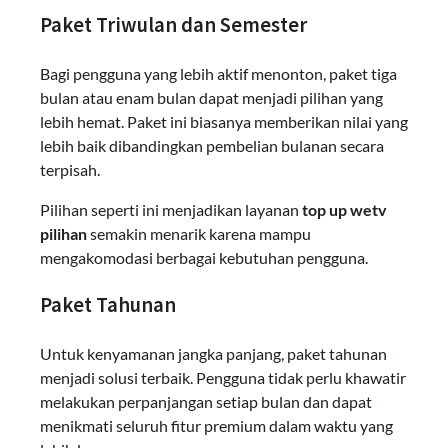
Paket Triwulan dan Semester
Bagi pengguna yang lebih aktif menonton, paket tiga
bulan atau enam bulan dapat menjadi pilihan yang
lebih hemat. Paket ini biasanya memberikan nilai yang
lebih baik dibandingkan pembelian bulanan secara
terpisah.
Pilihan seperti ini menjadikan layanan
top up wetv
pilihan
semakin menarik karena mampu
mengakomodasi berbagai kebutuhan pengguna.
Paket Tahunan
Untuk kenyamanan jangka panjang, paket tahunan
menjadi solusi terbaik. Pengguna tidak perlu khawatir
melakukan perpanjangan setiap bulan dan dapat
menikmati seluruh fitur premium dalam waktu yang