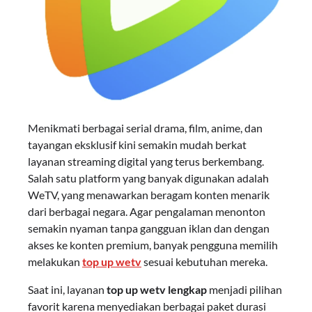
Menikmati berbagai serial drama, film, anime, dan
tayangan eksklusif kini semakin mudah berkat
layanan streaming digital yang terus berkembang.
Salah satu platform yang banyak digunakan adalah
WeTV, yang menawarkan beragam konten menarik
dari berbagai negara. Agar pengalaman menonton
semakin nyaman tanpa gangguan iklan dan dengan
akses ke konten premium, banyak pengguna memilih
melakukan
top up wetv
sesuai kebutuhan mereka.
Saat ini, layanan
top up wetv lengkap
menjadi pilihan
favorit karena menyediakan berbagai paket durasi