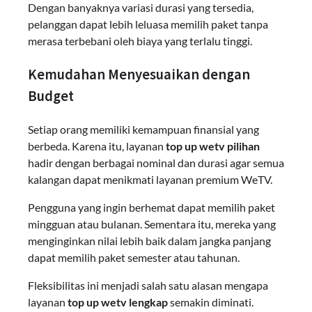
Dengan banyaknya variasi durasi yang tersedia,
pelanggan dapat lebih leluasa memilih paket tanpa
merasa terbebani oleh biaya yang terlalu tinggi.
Kemudahan Menyesuaikan dengan
Budget
Setiap orang memiliki kemampuan finansial yang
berbeda. Karena itu, layanan
top up wetv pilihan
hadir dengan berbagai nominal dan durasi agar semua
kalangan dapat menikmati layanan premium WeTV.
Pengguna yang ingin berhemat dapat memilih paket
mingguan atau bulanan. Sementara itu, mereka yang
menginginkan nilai lebih baik dalam jangka panjang
dapat memilih paket semester atau tahunan.
Fleksibilitas ini menjadi salah satu alasan mengapa
layanan
top up wetv lengkap
semakin diminati.