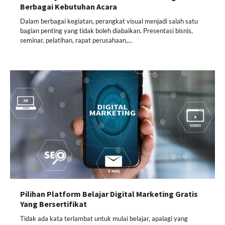
Berbagai Kebutuhan Acara
Dalam berbagai kegiatan, perangkat visual menjadi salah satu
bagian penting yang tidak boleh diabaikan. Presentasi bisnis,
seminar, pelatihan, rapat perusahaan,…
Pilihan Platform Belajar Digital Marketing Gratis
Yang Bersertifikat
Tidak ada kata terlambat untuk mulai belajar, apalagi yang