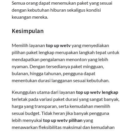
Semua orang dapat menemukan paket yang sesuai
dengan kebutuhan hiburan sekaligus kondisi
keuangan mereka.
Kesimpulan
Memilih layanan
top up wetv
yang menyediakan
pilihan paket lengkap merupakan langkah tepat untuk
mendapatkan pengalaman menonton yang lebih
nyaman. Dengan tersedianya paket mingguan,
bulanan, hingga tahunan, pengguna dapat
menentukan durasi langganan sesuai kebutuhan.
Keunggulan utama dari layanan
top up wetv lengkap
terletak pada variasi paket durasi yang sangat banyak,
harga yang transparan, serta kemudahan memilih
sesuai budget. Tidak heran jika banyak pengguna
lebih menyukai
top up wetv pilihan
yang
menawarkan fleksibilitas maksimal dan kemudahan