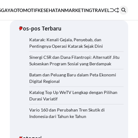
S
GAYA
OTOMOTIF
KESEHATAN
MARKETING
TRAVEL
Pos-pos Terbaru
Katarak: Kenali Gejala, Penyebab, dan
Pentingnya Operasi Katarak Sejak Dini
Sinergi CSR dan Dana Filantropi: Alternatif Jitu
Sukseskan Program Sosial yang Berdampak
Batam dan Peluang Baru dalam Peta Ekonomi
Digital Regional
Katalog Top Up WeTV Lengkap dengan Pilihan
Durasi Variatif
Vario 160 dan Perubahan Tren Skutik di
Indonesia dari Tahun ke Tahun