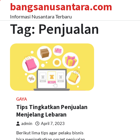
bangsanusantara.com
Skip
to
Informasi Nusantara Terbaru
content
Tag:
Penjualan
GAYA
Tips Tingkatkan Penjualan
Menjelang Lebaran
admin
April 7, 2023
Berikut lima tips agar pelaku bisnis
bisa meningkatkan omzet penjualan