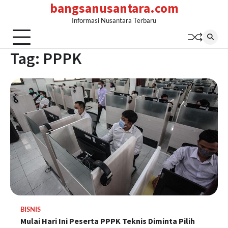
bangsanusantara.com
Skip
to
Informasi Nusantara Terbaru
content
Tag:
PPPK
BISNIS
Mulai Hari Ini Peserta PPPK Teknis Diminta Pilih