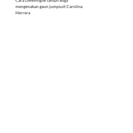
Cara Delevingne tampil edgy
mengenakan gaun jumpsuit Carolina
Herrera