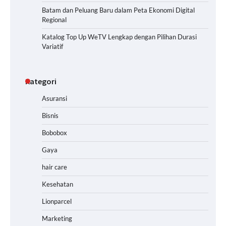
Batam dan Peluang Baru dalam Peta Ekonomi Digital
Regional
Katalog Top Up WeTV Lengkap dengan Pilihan Durasi
Variatif
Kategori
Asuransi
Bisnis
Bobobox
Gaya
hair care
Kesehatan
Lionparcel
Marketing