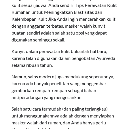
kulit sesuai jadwal Anda sendiri: Tips Perawatan Kulit
Rumahan untuk Meningkatkan Elastisitas dan
Kelembapan Kulit Jika Anda ingin mencerahkan kulit
dengan anggaran terbatas, masker wajah kunyit
buatan sendiri adalah salah satu opsi yang dapat
digunakan seminggu sekali.
Kunyit dalam perawatan kulit bukanlah hal baru,
karena telah digunakan dalam pengobatan Ayurveda
selama ribuan tahun.
Namun, sains modern juga mendukung sepenuhnya,
karena ada banyak penelitian yang menggembar-
gemborkan rempah-rempah sebagai bahan
antiperadangan yang mengesankan.
Salah satu cara termudah (dan paling terjangkau)
untuk menggunakannya adalah dengan menyiapkan
masker wajah dari rumah, dan Anda hanya perlu