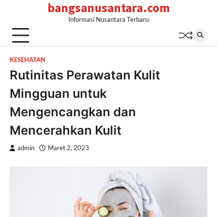
bangsanusantara.com
Skip
to
Informasi Nusantara Terbaru
content
KESEHATAN
Rutinitas Perawatan Kulit
Mingguan untuk
Mengencangkan dan
Mencerahkan Kulit
admin
Maret 2, 2023