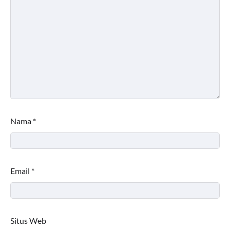
Nama
*
Email
*
Situs Web