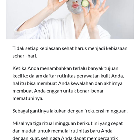
Tidak setiap kebiasaan sehat harus menjadi kebiasaan
sehari-hari.
Ketika Anda menambahkan terlalu banyak tujuan
kecil ke dalam daftar rutinitas perawatan kulit Anda,
hal itu bisa membuat Anda kewalahan dan akhirnya
membuat Anda enggan untuk benar-benar
mematuhinya.
Sebagai gantinya lakukan dengan frekuensi mingguan.
Misalnya tiga ritual mingguan berikut ini yang cepat
dan mudah untuk memulai rutinitas baru Anda
dengan kuat, sehingga Anda dapat mempercantik