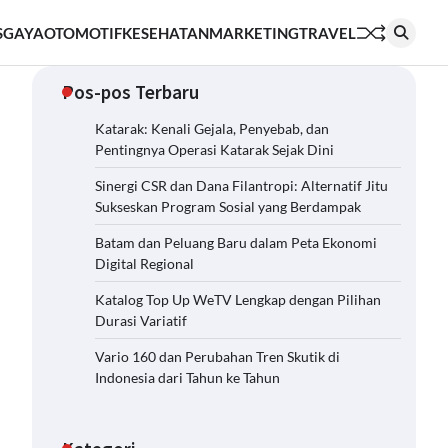
S
GAYA
OTOMOTIF
KESEHATAN
MARKETING
TRAVEL
Pos-pos Terbaru
Katarak: Kenali Gejala, Penyebab, dan
Pentingnya Operasi Katarak Sejak Dini
Sinergi CSR dan Dana Filantropi: Alternatif Jitu
Sukseskan Program Sosial yang Berdampak
Batam dan Peluang Baru dalam Peta Ekonomi
Digital Regional
Katalog Top Up WeTV Lengkap dengan Pilihan
Durasi Variatif
Vario 160 dan Perubahan Tren Skutik di
Indonesia dari Tahun ke Tahun