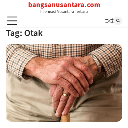
bangsanusantara.com
Skip
to
Informasi Nusantara Terbaru
content
Tag:
Otak