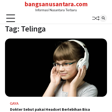
bangsanusantara.com
Skip
to
Informasi Nusantara Terbaru
content
Tag:
Telinga
GAYA
Dokter Sebut pakai Headset Berlebihan Bisa