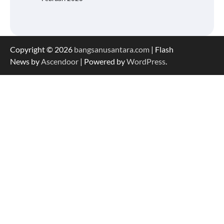
Copyright © 2026
bangsanusantara.com
| Flash
News by
Ascendoor
| Powered by
WordPress
.