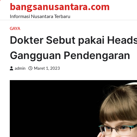
bangsanusantara.com
Skip
to
Informasi Nusantara Terbaru
content
GAYA
Dokter Sebut pakai Head
Gangguan Pendengaran
admin
Maret 1, 2023