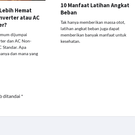
10 Manfaat Latihan Angkat
Lebih Hemat
Beban
 Inverter atau AC
Tak hanya memberikan massa otot,
er?
latihan angkat beban juga dapat
umum dijumpai
memberikan banyak manfaat untuk
rter dan AC Non-
kesehatan.
C Standar. Apa
uanya dan mana yang
b ditandai
*