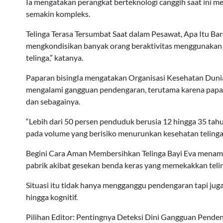
Ia mengatakan perangkat berteknologi canggih saat ini
semakin kompleks.
Telinga Terasa Tersumbat Saat dalam Pesawat, Apa Itu B
mengkondisikan banyak orang beraktivitas menggunakan p
telinga,” katanya.
Paparan bisingIa mengatakan Organisasi Kesehatan Duni
mengalami gangguan pendengaran, terutama karena papar
dan sebagainya.
“Lebih dari 50 persen penduduk berusia 12 hingga 35 t
pada volume yang berisiko menurunkan kesehatan telinga,”
Begini Cara Aman Membersihkan Telinga Bayi Eva menamba
pabrik akibat gesekan benda keras yang memekakkan teli
Situasi itu tidak hanya mengganggu pendengaran tapi jug
hingga kognitif.
Pilihan Editor: Pentingnya Deteksi Dini Gangguan Pende