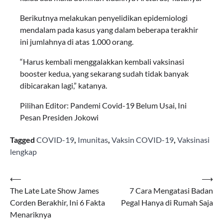
Berikutnya melakukan penyelidikan epidemiologi
mendalam pada kasus yang dalam beberapa terakhir
ini jumlahnya di atas 1.000 orang.
“Harus kembali menggalakkan kembali vaksinasi
booster kedua, yang sekarang sudah tidak banyak
dibicarakan lagi,” katanya.
Pilihan Editor: Pandemi Covid-19 Belum Usai, Ini
Pesan Presiden Jokowi
Tagged
COVID-19
,
Imunitas
,
Vaksin COVID-19
,
Vaksinasi
lengkap
Navigasi
⟵
⟶
The Late Late Show James
7 Cara Mengatasi Badan
pos
Corden Berakhir, Ini 6 Fakta
Pegal Hanya di Rumah Saja
Menariknya