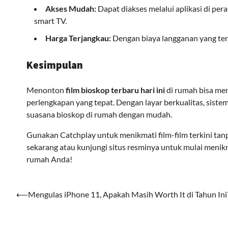
Akses Mudah:
Dapat diakses melalui aplikasi di per
smart TV.
Harga Terjangkau:
Dengan biaya langganan yang terj
Kesimpulan
Menonton
film bioskop terbaru hari ini
di rumah bisa me
perlengkapan yang tepat. Dengan layar berkualitas, siste
suasana bioskop di rumah dengan mudah.
Gunakan Catchplay untuk menikmati film-film terkini ta
sekarang atau kunjungi situs resminya untuk mulai menik
rumah Anda!
Navigasi
⟵
Mengulas iPhone 11, Apakah Masih Worth It di Tahun Ini
pos