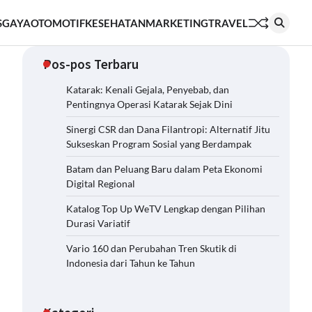
S
GAYA
OTOMOTIF
KESEHATAN
MARKETING
TRAVEL
Pos-pos Terbaru
Katarak: Kenali Gejala, Penyebab, dan
Pentingnya Operasi Katarak Sejak Dini
Sinergi CSR dan Dana Filantropi: Alternatif Jitu
Sukseskan Program Sosial yang Berdampak
Batam dan Peluang Baru dalam Peta Ekonomi
Digital Regional
Katalog Top Up WeTV Lengkap dengan Pilihan
Durasi Variatif
Vario 160 dan Perubahan Tren Skutik di
Indonesia dari Tahun ke Tahun