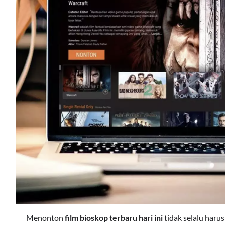
Menonton
film bioskop terbaru hari ini
tidak selalu haru