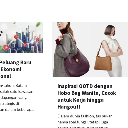
Peluang Baru
 Ekonomi
ional
Inspirasi OOTD dengan
n-tahun, Batam
 salah satu kawasan
Hobo Bag Wanita, Cocok
erdagangan yang
untuk Kerja hingga
strategis di
Hangout!
mun dalam beberapa…
Dalam dunia fashion, tas bukan
hanya soal fungsi, tetapi juga
penunjang gaya yang mampu