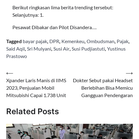
Berikut ringkasan lima berita trending tersebut:
Selanjutnya: 1.
Pesawat Dibakar dan Pilot Disandera….
Tagged
bayar pajak
,
DPR
,
Kemenkeu
,
Ombudsman
,
Pajak
,
Said Aqil
,
Sri Mulyani
,
Susi Air
,
Susi Pudjiastuti
,
Yustinus
Prastowo
Navigasi
⟵
⟶
Xpander Laris Manis di IIMS
Dokter Sebut pakai Headset
pos
2023, Penjualan Mobil
Berlebihan Bisa Memicu
Mitsubishi Capai 1.738 Unit
Gangguan Pendengaran
Related Posts